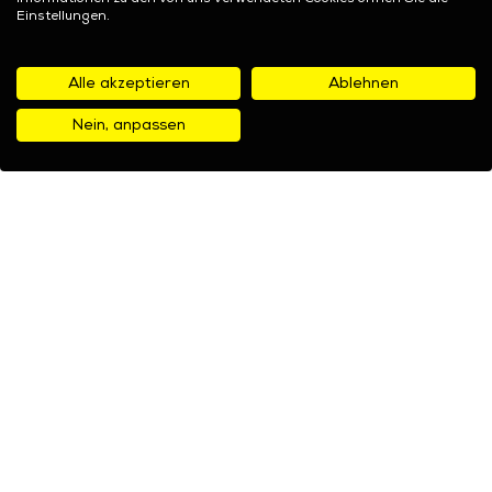
Einstellungen.
Alle akzeptieren
Ablehnen
Nein, anpassen
Unsere Marken
Handy mit Vertrag
Samsung
Motorola
Apple