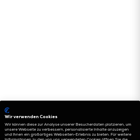
Wir verwenden Cookies
Wir können diese zur Analyse unserer Besucherdaten platzieren, um
unsere Webseite zu verbessern, personalisierte Inhalte anzuzeigen
und Ihnen ein großartiges Webseiten-Erlebnis zu bieten. Für weitere
Informationen zu den von uns verwendeten Cookies öffnen Sie die