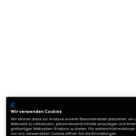
Wir verwenden Cookies
Wir können diese zur Analyse unserer Besucherdaten platzieren, um 
Webseite zu verbessern, personalisierte Inhalte anzuzeigen und Ihnen
großartiges Webseiten-Erlebnis zu bieten. Für weitere Informationen
von uns verwendeten Cookies öffnen Sie die Einstellungen.