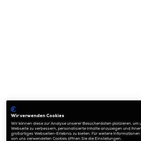
Wir verwenden Cookies
Wir können diese zur Analyse unserer Besucherdaten platzieren, um 
Webseite zu verbessern, personalisierte Inhalte anzuzeigen und Ihnen
großartiges Webseiten-Erlebnis zu bieten. Für weitere Informationen
von uns verwendeten Cookies öffnen Sie die Einstellungen.